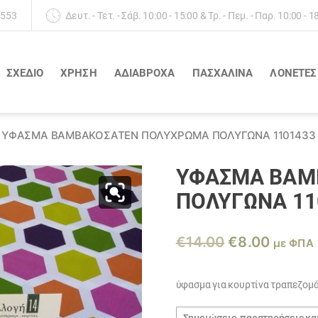
 553
Δευτ. - Τετ. - Σάβ. 10:00 - 15:00 & Τρ. - Πεμ. - Παρ. 10:00 - 1
ΣΧΕΔΙΟ
ΧΡΗΣΗ
ΑΔΙΆΒΡΟΧΑ
ΠΑΣΧΑΛΙΝΑ
ΛΟΝΈΤΕΣ
ΎΦΑΣΜΑ ΒΑΜΒΑΚΟΣΑΤΈΝ ΠΟΛΎΧΡΩΜΑ ΠΟΛΎΓΩΝΑ 1101433
ΎΦΑΣΜΑ ΒΑΜ
ΠΟΛΎΓΩΝΑ 11
Original
Η
€
14.00
€
8.00
με ΦΠΑ
price
τρέχο
was:
τιμή
ύφασμα για κουρτίνα τραπεζομ
€14.00.
είναι:
Σημειώσεις