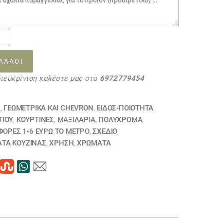
οσατέν
ωμα
ΑΛΆΘΙ
να
διευκρίνιση καλέστε μας στο
6972779454
3
τα
Ν
,
ΓΕΩΜΕΤΡΙΚΆ ΚΑΙ CHEVRON
,
ΕΙΔΟΣ-ΠΟΙΟΤΗΤΑ
,
ΤΙΟΎ
,
ΚΟΥΡΤΊΝΕΣ
,
ΜΑΞΙΛΆΡΙΑ
,
ΠΟΛΥΧΡΩΜΑ
,
ΟΡΕΣ 1-6 ΕΥΡΩ ΤΟ ΜΕΤΡΟ
,
ΣΧΕΔΙΟ
,
ΤΑ ΚΟΥΖΊΝΑΣ
,
ΧΡΗΣΗ
,
ΧΡΏΜΑΤΑ