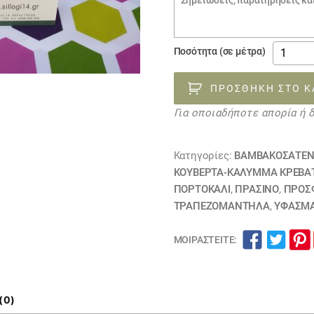
€8.00.
παραγγελίας
Ύφασμα
Ποσότητα (σε μέτρα)
βαμβακ
πολύχρ
ΠΡΟΣΘΉΚΗ ΣΤΟ Κ
πολύγω
Για οποιαδήποτε απορία ή 
110143
ποσότη
Κατηγορίες:
ΒΑΜΒΑΚΟΣΑΤΈ
ΚΟΥΒΈΡΤΑ-ΚΆΛΥΜΜΑ ΚΡΕΒΑ
ΠΟΡΤΟΚΑΛΙ
,
ΠΡΑΣΙΝΟ
,
ΠΡΟΣΦ
ΤΡΑΠΕΖΟΜΆΝΤΗΛΑ
,
ΥΦΆΣΜΑ
ΜΟΙΡΑΣΤΕΊΤΕ:
(0)