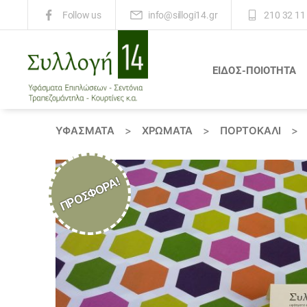
info@sillogi14.gr
210 32 11
Follow us
ΕΙΔΟΣ-ΠΟΙΟΤΗΤΑ
Συλλογή
14
ΥΦΆΣΜΑΤΑ
>
ΧΡΏΜΑΤΑ
>
ΠΟΡΤΟΚΑΛΙ
>
ΠΡΟΣΦΟΡΆ!