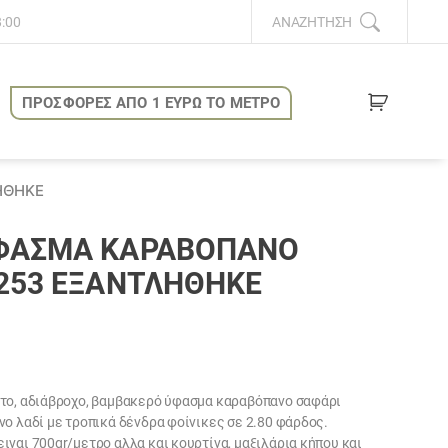
8:00
ΑΝΑΖΉΤΗΣΗ
ΠΡΟΣΦΟΡΕΣ ΑΠΟ 1 ΕΥΡΩ ΤΟ ΜΕΤΡΟ
ΗΘΗΚΕ
ΎΦΑΣΜΑ ΚΑΡΑΒΌΠΑΝΟ
2253 ΕΞΑΝΤΛΗΘΗΚΕ
στο, αδιάβροχο, βαμβακερό ύφασμα καραβόπανο σαφάρι
νο λαδί με τροπικά δένδρα φοίνικες σε 2.80 φάρδος.
ιναι 700gr/μετρο αλλα και κουρτίνα, μαξιλάρια κήπου και