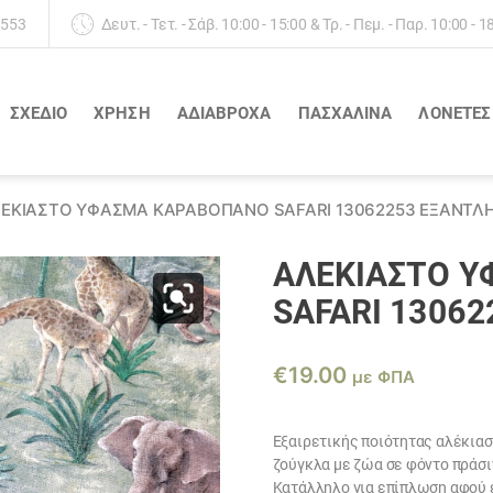
 553
Δευτ. - Τετ. - Σάβ. 10:00 - 15:00 & Τρ. - Πεμ. - Παρ. 10:00 - 1
ΣΧΕΔΙΟ
ΧΡΗΣΗ
ΑΔΙΆΒΡΟΧΑ
ΠΑΣΧΑΛΙΝΑ
ΛΟΝΈΤΕΣ
ΈΚΙΑΣΤΟ ΎΦΑΣΜΑ ΚΑΡΑΒΌΠΑΝΟ SAFARI 13062253 ΕΞΑΝΤΛ
ΑΛΈΚΙΑΣΤΟ 
SAFARI 1306
€
19.00
με ΦΠΑ
Εξαιρετικής ποιότητας αλέκια
ζούγκλα με ζώα σε φόντο πράσι
Κατάλληλο για επίπλωση αφού ε