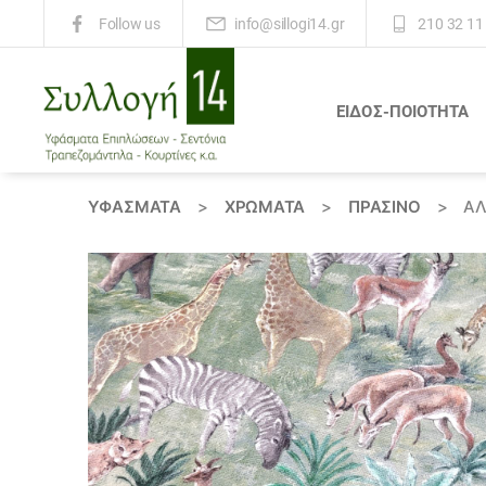
info@sillogi14.gr
210 32 11
Follow us
ΕΙΔΟΣ-ΠΟΙΟΤΗΤΑ
Συλλογή
14
ΥΦΆΣΜΑΤΑ
>
ΧΡΏΜΑΤΑ
>
ΠΡΑΣΙΝΟ
>
ΑΛ