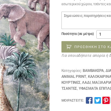
εσωτερικού χώρου, τσάντες κα
Σημειώσεις
παραγγελίας
Αλέκιασ
Ποσότητα (σε μέτρα)
ύφασμα
καραβό
ΠΡΟΣΘΉΚΗ ΣΤΟ Κ
SAFARI
Για οποιαδήποτε απορία ή 
130622
ΕΞΑΝΤΛ
ποσότη
Κατηγορίες:
ΒΑΜΒΑΚΕΡΆ
,
ΔΙ
ANIMAL PRINT
,
ΚΑΛΟΚΑΙΡΙΝ
ΚΟΥΡΤΊΝΕΣ
,
ΛΑΔΙ
,
ΜΑΞΙΛΆΡΙ
ΤΣΆΝΤΕΣ
,
ΥΦΆΣΜΑΤΑ ΕΠΙΠΛ
ΜΟΙΡΑΣΤΕΊΤΕ: