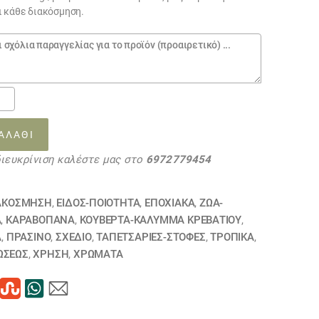
ι κάθε διακόσμηση.
το
πανο
ΑΛΆΘΙ
διευκρίνιση καλέστε μας στο
6972779454
53
ΗΘΗΚΕ
τα
ΑΚΟΣΜΗΣΗ
,
ΕΙΔΟΣ-ΠΟΙΟΤΗΤΑ
,
ΕΠΟΧΙΑΚΑ
,
ΖΏΑ-
Α
,
ΚΑΡΑΒΌΠΑΝΑ
,
ΚΟΥΒΈΡΤΑ-ΚΆΛΥΜΜΑ ΚΡΕΒΑΤΙΟΎ
,
Α
,
ΠΡΑΣΙΝΟ
,
ΣΧΕΔΙΟ
,
ΤΑΠΕΤΣΑΡΙΕΣ-ΣΤΟΦΕΣ
,
ΤΡΟΠΙΚΑ
,
ΏΣΕΩΣ
,
ΧΡΗΣΗ
,
ΧΡΏΜΑΤΑ