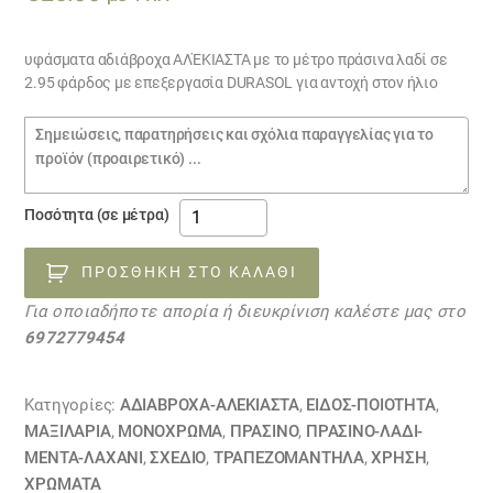
υφάσματα αδιάβροχα ΑΛΈΚΙΑΣΤΑ με το μέτρο πράσινα λαδί σε
2.95 φάρδος με επεξεργασία DURASOL για αντοχή στον ήλιο
Σημειώσεις
παραγγελίας
υφάσματα
Ποσότητα (σε μέτρα)
αδιάβροχα
BORABORA
ΠΡΟΣΘΉΚΗ ΣΤΟ ΚΑΛΆΘΙ
05052310
Για οποιαδήποτε απορία ή διευκρίνιση καλέστε μας στο
ποσότητα
6972779454
Κατηγορίες:
ΑΔΙΆΒΡΟΧΑ-ΑΛΈΚΙΑΣΤΑ
,
ΕΙΔΟΣ-ΠΟΙΟΤΗΤΑ
,
ΜΑΞΙΛΆΡΙΑ
,
ΜΟΝΌΧΡΩΜΑ
,
ΠΡΑΣΙΝΟ
,
ΠΡΑΣΙΝΟ-ΛΑΔΙ-
ΜΕΝΤΑ-ΛΑΧΑΝΙ
,
ΣΧΕΔΙΟ
,
ΤΡΑΠΕΖΟΜΆΝΤΗΛΑ
,
ΧΡΗΣΗ
,
ΧΡΏΜΑΤΑ