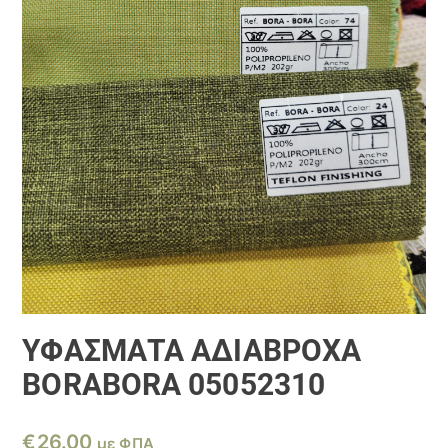
ΥΦΆΣΜΑΤΑ ΑΔΙΆΒΡΟΧΑ
BORABORA 05052310
€
26.00
με ΦΠΑ