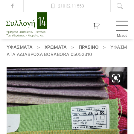
210 32 11 553
Μενού
Συλλογή
14
ΥΦΆΣΜΑΤΑ
>
ΧΡΏΜΑΤΑ
>
ΠΡΑΣΙΝΟ
>
ΥΦΆΣΜ
ΑΤΑ ΑΔΙΆΒΡΟΧΑ BORABORA 05052310