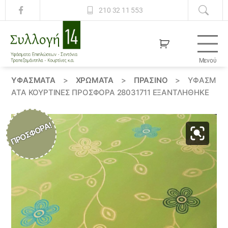
210 32 11 553
Μενού
Συλλογή
14
ΥΦΆΣΜΑΤΑ
>
ΧΡΏΜΑΤΑ
>
ΠΡΑΣΙΝΟ
>
ΥΦΆΣΜ
ΑΤΑ ΚΟΥΡΤΊΝΕΣ ΠΡΟΣΦΟΡΆ 28031711 ΕΞΑΝΤΛΗΘΗΚΕ
ΠΡΟΣΦΟΡΆ!