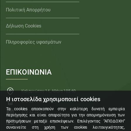
Πολιτική Απορρήτου
Δήλωση Cookies
Πληροφορίες υφασμάτων
ΕΠΙΚΟΙΝΩΝΙΑ
Καλαμιώτου 14, Αθήνα 105 60
Η ιστοσελίδα χρησιμοποιεί cookies
210 32 11 553
Τα cookies αποσκοπούν στην καλύτερη δυνατή εμπειρία
210 32 22 972
περιήγησης και είναι απαραίτητα για την απομνημόνευση των
προτιμήσεων μεταξύ επισκέψεων. Επιλέγοντας "ΑΠΟΔΟΧΗ"
info@sillogi14.gr
συναινείτε στη χρήση των cookies λειτουγικότητας,