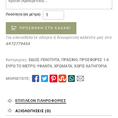
παραγγελίας
υφάσματα
Ποσότητα (σε μέτρα)
κουρτίνες
προσφορά
ΠΡΟΣΘΉΚΗ ΣΤΟ ΚΑΛΆΘΙ
28031711
Για οποιαδήποτε απορία ή διευκρίνιση καλέστε μας στο
ΕΞΑΝΤΛΗΘΗΚΕ
6972779454
ποσότητα
Κατηγορίες:
ΕΙΔΟΣ-ΠΟΙΟΤΗΤΑ
,
ΠΡΑΣΙΝΟ
,
ΠΡΟΣΦΟΡΕΣ 1-6
ΕΥΡΩ ΤΟ ΜΕΤΡΟ
,
ΥΦΑΝΤΑ
,
ΧΡΏΜΑΤΑ
,
ΧΩΡΊΣ ΚΑΤΗΓΟΡΊΑ
ΜΟΙΡΑΣΤΕΊΤΕ:
ΕΠΙΠΛΈΟΝ ΠΛΗΡΟΦΟΡΊΕΣ
ΑΞΙΟΛΟΓΉΣΕΙΣ (0)