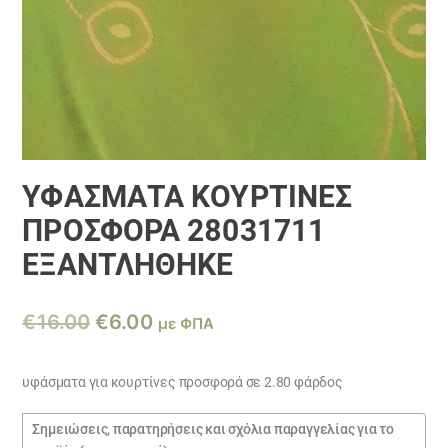
ΥΦΆΣΜΑΤΑ ΚΟΥΡΤΊΝΕΣ
ΠΡΟΣΦΟΡΆ 28031711
ΕΞΑΝΤΛΗΘΗΚΕ
Original
Η
€
16.00
€
6.00
με ΦΠΑ
price
τρέχουσα
was:
τιμή
υφάσματα για κουρτίνες προσφορά σε 2.80 φάρδος
€16.00.
είναι:
Σημειώσεις
€6.00.