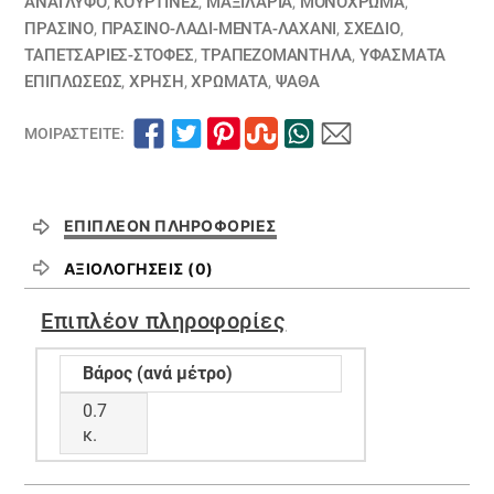
ΑΝΆΓΛΥΦΟ
,
ΚΟΥΡΤΊΝΕΣ
,
ΜΑΞΙΛΆΡΙΑ
,
ΜΟΝΌΧΡΩΜΑ
,
ΠΡΑΣΙΝΟ
,
ΠΡΑΣΙΝΟ-ΛΑΔΙ-ΜΕΝΤΑ-ΛΑΧΑΝΙ
,
ΣΧΕΔΙΟ
,
ΤΑΠΕΤΣΑΡΙΕΣ-ΣΤΟΦΕΣ
,
ΤΡΑΠΕΖΟΜΆΝΤΗΛΑ
,
ΥΦΆΣΜΑΤΑ
ΕΠΙΠΛΏΣΕΩΣ
,
ΧΡΗΣΗ
,
ΧΡΏΜΑΤΑ
,
ΨΑΘΑ
ΜΟΙΡΑΣΤΕΊΤΕ:
ΕΠΙΠΛΈΟΝ ΠΛΗΡΟΦΟΡΊΕΣ
ΑΞΙΟΛΟΓΉΣΕΙΣ (0)
Επιπλέον πληροφορίες
Βάρος (ανά μέτρο)
0.7
κ.