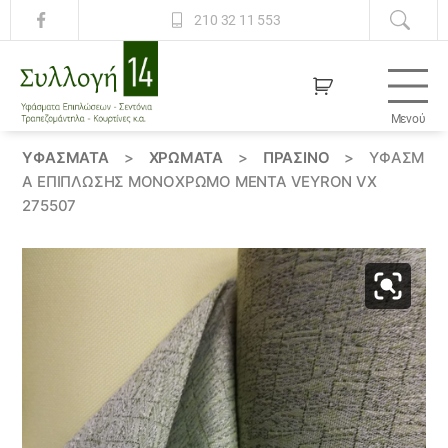
210 32 11 553
Μενού
Συλλογή
14
ΥΦΆΣΜΑΤΑ
>
ΧΡΏΜΑΤΑ
>
ΠΡΑΣΙΝΟ
>
ΎΦΑΣΜ
Α ΕΠΊΠΛΩΣΗΣ ΜΟΝΌΧΡΩΜΟ ΜΈΝΤΑ VEYRON VX
275507