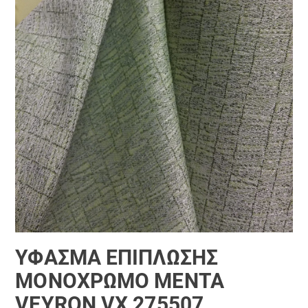
ΎΦΑΣΜΑ ΕΠΊΠΛΩΣΗΣ
ΜΟΝΌΧΡΩΜΟ ΜΈΝΤΑ
VEYRON VX 275507