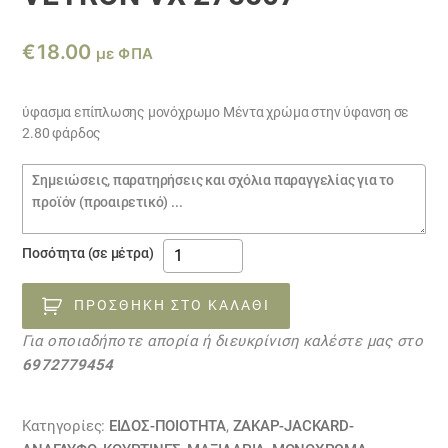
€
18.00
με ΦΠΑ
ύφασμα επίπλωσης μονόχρωμο Μέντα χρώμα στην ύφανση σε
2.80 φάρδος
Σημειώσεις
παραγγελίας
ύφασμα
Ποσότητα (σε μέτρα)
επίπλωσης
μονόχρωμο
ΠΡΟΣΘΉΚΗ ΣΤΟ ΚΑΛΆΘΙ
Μέντα
Για οποιαδήποτε απορία ή διευκρίνιση καλέστε μας στο
VEYRON
6972779454
VX
275507
ποσότητα
Κατηγορίες:
ΕΙΔΟΣ-ΠΟΙΟΤΗΤΑ
,
ΖΑΚΆΡ-JACKARD-