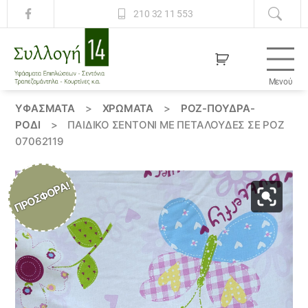
210 32 11 553
Μενού
Συλλογή
14
ΥΦΆΣΜΑΤΑ
>
ΧΡΏΜΑΤΑ
>
ΡΟΖ-ΠΟΥΔΡΑ-
ΡΟΔΙ
>
ΠΑΙΔΙΚΌ ΣΕΝΤΌΝΙ ΜΕ ΠΕΤΑΛΟΎΔΕΣ ΣΕ ΡΌΖ
07062119
ΠΡΟΣΦΟΡΆ!