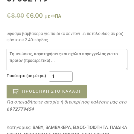
Original
Η
€
8.00
€
6.00
με ΦΠΑ
price
τρέχουσα
was:
τιμή
ύφασμα βαμβακερό για παιδικό σεντόνι με πεταλούδες σε ρόζ
φόντο σε 2.40 φάρδος
€8.00.
είναι:
€6.00.
Σημειώσεις
παραγγελίας
παιδικό
Ποσότητα (σε μέτρα)
σεντόνι
με
ΠΡΟΣΘΉΚΗ ΣΤΟ ΚΑΛΆΘΙ
πεταλούδες
Για οποιαδήποτε απορία ή διευκρίνιση καλέστε μας στο
σε
6972779454
ρόζ
07062119
ποσότητα
Κατηγορίες:
BABY
,
ΒΑΜΒΑΚΕΡΆ
,
ΕΙΔΟΣ-ΠΟΙΟΤΗΤΑ
,
ΠΑΙΔΙΚΆ