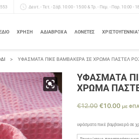
 553
Δευτ. - Τετ. - Σάβ. 10:00 - 15:00 & Τρ. - Πεμ. - Παρ. 10:00 - 1
ΕΔΙΟ
ΧΡΗΣΗ
ΑΔΙΆΒΡΟΧΑ
ΛΟΝΈΤΕΣ
ΧΡΙΣΤΟΥΓΕΝΝΙΑ
ΔΙ
>
ΥΦΆΣΜΑΤΑ ΠΙΚΈ ΒΑΜΒΑΚΕΡΆ ΣΕ ΧΡΏΜΑ ΠΑΣΤΈΛ ΡΌ
ΥΦΆΣΜΑΤΑ ΠΙ
ΧΡΏΜΑ ΠΑΣΤΈ
Original
Η
€
12.00
€
10.00
με ΦΠ
price
τρέχο
was:
τιμή
υφάσματα πικέ βαμβακερά σε χ
€12.00.
είναι:
Σημειώσεις