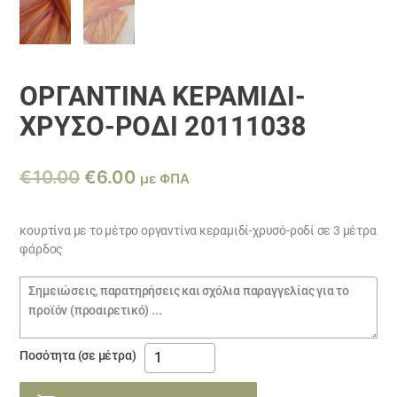
ΟΡΓΑΝΤΊΝΑ ΚΕΡΑΜΙΔΊ-
ΧΡΥΣΌ-ΡΟΔΊ 20111038
Original
Η
€
10.00
€
6.00
με ΦΠΑ
price
τρέχουσα
was:
τιμή
κουρτίνα με το μέτρο οργαντίνα κεραμιδί-χρυσό-ροδί σε 3 μέτρα
φάρδος
€10.00.
είναι:
€6.00.
Σημειώσεις
παραγγελίας
οργαντίνα
Ποσότητα (σε μέτρα)
κεραμιδί-