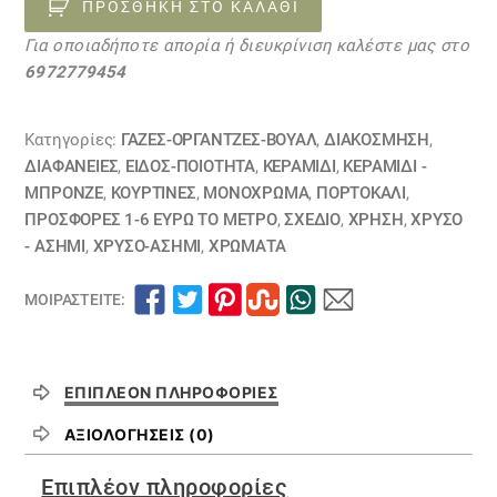
χρυσό-
ΠΡΟΣΘΉΚΗ ΣΤΟ ΚΑΛΆΘΙ
ροδί
Για οποιαδήποτε απορία ή διευκρίνιση καλέστε μας στο
20111038
6972779454
ποσότητα
Κατηγορίες:
ΓΆΖΕΣ-ΟΡΓΆΝΤΖΕΣ-ΒΟΥΆΛ
,
ΔΙΑΚΟΣΜΗΣΗ
,
ΔΙΑΦΆΝΕΙΕΣ
,
ΕΙΔΟΣ-ΠΟΙΟΤΗΤΑ
,
ΚΕΡΑΜΙΔΙ
,
ΚΕΡΑΜΙΔΙ -
ΜΠΡΟΝΖΕ
,
ΚΟΥΡΤΊΝΕΣ
,
ΜΟΝΌΧΡΩΜΑ
,
ΠΟΡΤΟΚΑΛΙ
,
ΠΡΟΣΦΟΡΕΣ 1-6 ΕΥΡΩ ΤΟ ΜΕΤΡΟ
,
ΣΧΕΔΙΟ
,
ΧΡΗΣΗ
,
ΧΡΥΣΟ
- ΑΣΗΜΙ
,
ΧΡΥΣΟ-ΑΣΗΜΙ
,
ΧΡΏΜΑΤΑ
ΜΟΙΡΑΣΤΕΊΤΕ:
ΕΠΙΠΛΈΟΝ ΠΛΗΡΟΦΟΡΊΕΣ
ΑΞΙΟΛΟΓΉΣΕΙΣ (0)
Επιπλέον πληροφορίες