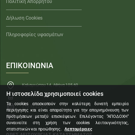
Πολιτική Απορρήτου
Δήλωση Cookies
Πληροφορίες υφασμάτων
ΕΠΙΚΟΙΝΩΝΙΑ
Καλαμιώτου 14, Αθήνα 105 60
Η ιστοσελίδα χρησιμοποιεί cookies
210 32 11 553
Τα cookies αποσκοπούν στην καλύτερη δυνατή εμπειρία
210 32 22 972
περιήγησης και είναι απαραίτητα για την απομνημόνευση των
info@sillogi14.gr
προτιμήσεων μεταξύ επισκέψεων. Επιλέγοντας "ΑΠΟΔΟΧΗ"
συναινείτε στη χρήση των cookies λειτουγικότητας,
στατιστικών και προώθησης.
Λεπτομέρειες
ΩΡΕΣ ΛΕΙΤΟΥΡΓΙΑΣ ΚΑΤΑΣΤΗΜΑΤΟΣ