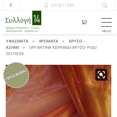
210 32 11 553
Μενού
Συλλογή
14
ΥΦΆΣΜΑΤΑ
>
ΧΡΏΜΑΤΑ
>
ΧΡΥΣΟ -
ΑΣΗΜΙ
>
ΟΡΓΑΝΤΊΝΑ ΚΕΡΑΜΙΔΊ-ΧΡΥΣΌ-ΡΟΔΊ
20111038
ΠΡΟΣΦΟΡΆ!