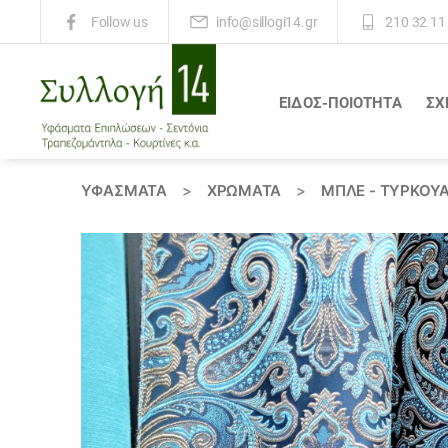
info@sillogi14.gr
210 32 11
Follow us
ΕΙΔΟΣ-ΠΟΙΟΤΗΤΑ
ΣΧ
Συλλογή
14
ΥΦΆΣΜΑΤΑ
>
ΧΡΏΜΑΤΑ
>
ΜΠΛΕ - ΤΥΡΚΟΥ