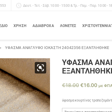
 553
Δευτ. - Τετ. - Σάβ. 10:00 - 15:00 & Τρ. - Πεμ. - Παρ. 10:00 - 1
ΕΔΙΟ
ΧΡΗΣΗ
ΑΔΙΆΒΡΟΧΑ
ΛΟΝΈΤΕΣ
ΧΡΙΣΤΟΥΓΕΝΝΙΑ
>
ΎΦΑΣΜΑ ΑΝΆΓΛΥΦΟ ΙΟΚΑΣΤΗ 24042356 ΕΞΑΝΤΛΗΘΗΚΕ
ΎΦΑΣΜΑ ΑΝΆΓ
ΕΞΑΝΤΛΗΘΗΚ
Original
Η
€
18.00
€
16.00
με ΦΠ
price
τρέχ
was:
τιμή
ύφασμα κουρτίνας τραπεζομάν
€18.00.
είναι:
Σημειώσεις