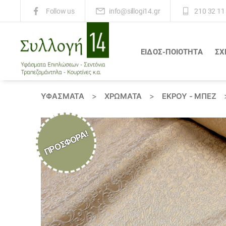
info@sillogi14.gr
210 32 11
Follow us
ΕΙΔΟΣ-ΠΟΙΟΤΗΤΑ
ΣΧ
Συλλογή
14
ΥΦΆΣΜΑΤΑ
>
ΧΡΏΜΑΤΑ
>
ΕΚΡΟΥ - ΜΠΕΖ
ΠΡΟΣΦΟΡΆ!