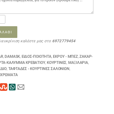
0.
φο
Η
ΑΛΆΘΙ
56
διευκρίνιση καλέστε μας στο
6972779454
ΗΘΗΚΕ
τα
AR
,
DAMASK
,
ΕΙΔΟΣ-ΠΟΙΟΤΗΤΑ
,
ΕΚΡΟΥ - ΜΠΕΖ
,
ΖΑΚΆΡ-
ΡΤΑ-ΚΆΛΥΜΜΑ ΚΡΕΒΑΤΙΟΎ
,
ΚΟΥΡΤΊΝΕΣ
,
ΜΑΞΙΛΆΡΙΑ
,
ΕΔΙΟ
,
ΤΑΦΤΆΔΕΣ - ΚΟΥΡΤΊΝΕΣ ΣΑΛΟΝΙΏΝ
,
ΧΡΏΜΑΤΑ