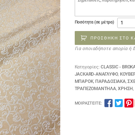
€16.0
παραγγελίας
ύφασμα
Ποσότητα (σε μέτρα)
ανάγλυ
ΙΟΚΑΣΤ
ΠΡΟΣΘΉΚΗ ΣΤΟ Κ
240423
Για οποιαδήποτε απορία ή 
ΕΞΑΝΤΛ
ποσότη
Κατηγορίες:
CLASSIC - BROK
JACKARD-ΑΝΆΓΛΥΦΟ
,
ΚΟΥΒΈ
ΜΠΑΡΟΚ
,
ΠΑΡΑΔΟΣΙΑΚΑ
,
ΣΧ
ΤΡΑΠΕΖΟΜΆΝΤΗΛΑ
,
ΧΡΗΣΗ
,
ΜΟΙΡΑΣΤΕΊΤΕ: