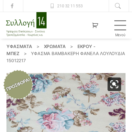
210 32 11 553
Μενού
Συλλογή
14
ΥΦΆΣΜΑΤΑ
>
ΧΡΏΜΑΤΑ
>
ΕΚΡΟΥ -
ΜΠΕΖ
>
ΎΦΑΣΜΑ ΒΑΜΒΑΚΕΡΉ ΦΑΝΈΛΑ ΛΟΥΛΟΎΔΙΑ
15012217
ΠΡΟΣΦΟΡΆ!