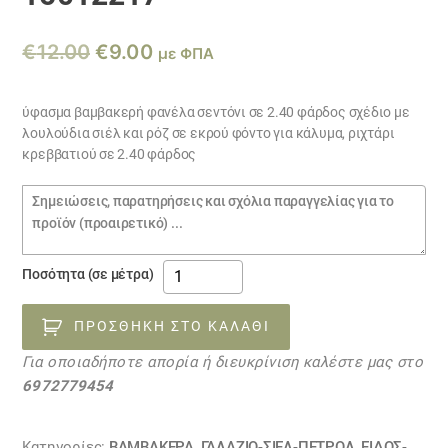
Original
Η
€
12.00
€
9.00
με ΦΠΑ
price
τρέχουσα
was:
τιμή
ύφασμα βαμβακερή φανέλα σεντόνι σε 2.40 φάρδος σχέδιο με
λουλούδια σιέλ και ρόζ σε εκρού φόντο για κάλυμα, ριχτάρι
€12.00.
είναι:
κρεββατιού σε 2.40 φάρδος
€9.00.
Σημειώσεις
παραγγελίας
ύφασμα
Ποσότητα (σε μέτρα)
βαμβακερή
φανέλα
ΠΡΟΣΘΉΚΗ ΣΤΟ ΚΑΛΆΘΙ
λουλούδια
Για οποιαδήποτε απορία ή διευκρίνιση καλέστε μας στο
15012217
6972779454
ποσότητα
Κατηγορίες:
ΒΑΜΒΑΚΕΡΆ
,
ΓΑΛΑΖΙΟ-ΣΙΕΛ-ΠΕΤΡΟΛ
,
ΕΙΔΟΣ-