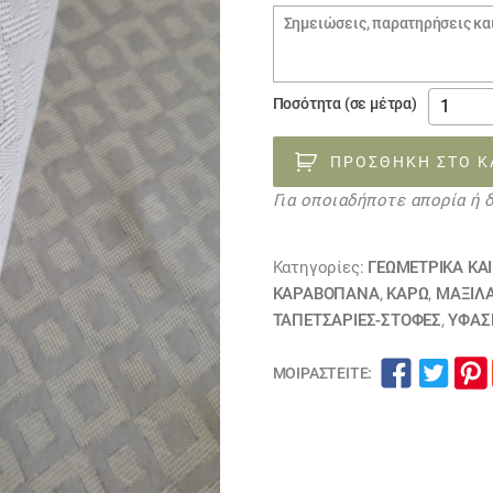
€6.00.
Σημειώσεις
παραγγελίας
ύφασμα
Ποσότητα (σε μέτρα)
επίπλω
προσφο
ΠΡΟΣΘΉΚΗ ΣΤΟ Κ
290923
Για οποιαδήποτε απορία ή 
ποσότη
Κατηγορίες:
ΓΕΩΜΕΤΡΙΚΆ ΚΑ
ΚΑΡΑΒΌΠΑΝΑ
,
ΚΑΡΏ
,
ΜΑΞΙΛ
ΤΑΠΕΤΣΑΡΙΕΣ-ΣΤΟΦΕΣ
,
ΥΦΆΣ
ΜΟΙΡΑΣΤΕΊΤΕ: