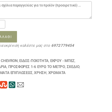
σης
ρά
ΑΛΆΘΙ
33ΕΞΑΝΤΛΗΘΗΚΕ
διευκρίνιση καλέστε μας στο
6972779454
τα
Ι CHEVRON
,
ΕΙΔΟΣ-ΠΟΙΟΤΗΤΑ
,
ΕΚΡΟΥ - ΜΠΕΖ
,
ΆΡΙΑ
,
ΠΡΟΣΦΟΡΕΣ 1-6 ΕΥΡΩ ΤΟ ΜΕΤΡΟ
,
ΣΧΕΔΙΟ
,
ΜΑΤΑ ΕΠΙΠΛΏΣΕΩΣ
,
ΧΡΗΣΗ
,
ΧΡΏΜΑΤΑ