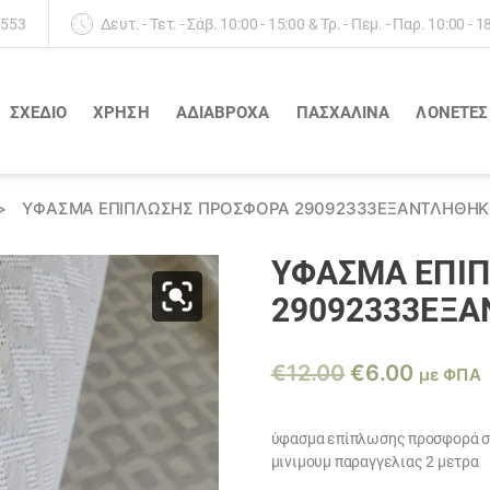
 553
Δευτ. - Τετ. - Σάβ. 10:00 - 15:00 & Τρ. - Πεμ. - Παρ. 10:00 - 1
ΣΧΕΔΙΟ
ΧΡΗΣΗ
ΑΔΙΆΒΡΟΧΑ
ΠΑΣΧΑΛΙΝΑ
ΛΟΝΈΤΕΣ
>
ΎΦΑΣΜΑ ΕΠΊΠΛΩΣΗΣ ΠΡΟΣΦΟΡΆ 29092333ΕΞΑΝΤΛΗΘΗΚ
ΎΦΑΣΜΑ ΕΠΊ
29092333ΕΞ
Original
Η
€
12.00
€
6.00
με ΦΠΑ
price
τρέχο
was:
τιμή
ύφασμα επίπλωσης προσφορά σ
μινιμουμ παραγγελιας 2 μετρα
€12.00.
είναι: