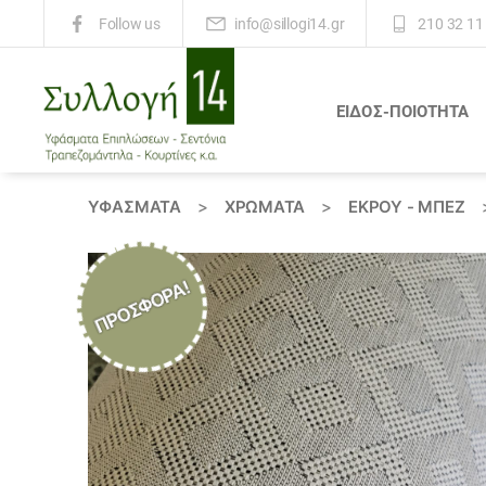
info@sillogi14.gr
210 32 11
Follow us
ΕΙΔΟΣ-ΠΟΙΟΤΗΤΑ
Συλλογή
14
ΥΦΆΣΜΑΤΑ
>
ΧΡΏΜΑΤΑ
>
ΕΚΡΟΥ - ΜΠΕΖ
ΠΡΟΣΦΟΡΆ!