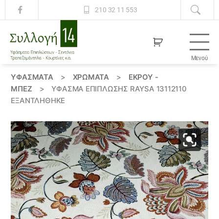
210 32 11 553
Μενού
Συλλογή
14
ΥΦΆΣΜΑΤΑ
>
ΧΡΏΜΑΤΑ
>
ΕΚΡΟΥ -
ΜΠΕΖ
>
ΎΦΑΣΜΑ ΕΠΊΠΛΩΣΗΣ RAYSA 13112110
ΕΞΑΝΤΛΗΘΗΚΕ