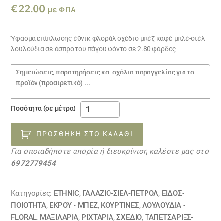
€
22.00
με ΦΠΑ
Ύφασμα επίπλωσης έθνικ φλοράλ σχέδιο μπέζ καφέ μπλέ-σιέλ
λουλούδια σε άσπρο του πάγου φόντο σε 2.80 φάρδος
Σημειώσεις
παραγγελίας
Ύφασμα
Ποσότητα (σε μέτρα)
επίπλωσης
RAYSA
ΠΡΟΣΘΉΚΗ ΣΤΟ ΚΑΛΆΘΙ
13112110
Για οποιαδήποτε απορία ή διευκρίνιση καλέστε μας στο
ΕΞΑΝΤΛΗΘΗΚΕ
6972779454
ποσότητα
Κατηγορίες:
ETHNIC
,
ΓΑΛΑΖΙΟ-ΣΙΕΛ-ΠΕΤΡΟΛ
,
ΕΙΔΟΣ-
ΠΟΙΟΤΗΤΑ
,
ΕΚΡΟΥ - ΜΠΕΖ
,
ΚΟΥΡΤΊΝΕΣ
,
ΛΟΥΛΟΎΔΙΑ -
FLORAL
,
ΜΑΞΙΛΆΡΙΑ
,
ΡΙΧΤΆΡΙΑ
,
ΣΧΕΔΙΟ
,
ΤΑΠΕΤΣΑΡΙΕΣ-