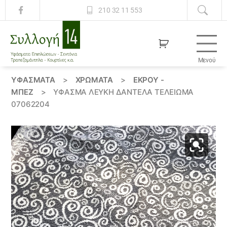
210 32 11 553
Μενού
Συλλογή
14
ΥΦΆΣΜΑΤΑ
>
ΧΡΏΜΑΤΑ
>
ΕΚΡΟΥ -
ΜΠΕΖ
>
ΎΦΑΣΜΑ ΛΕΥΚΉ ΔΑΝΤΈΛΑ ΤΕΛΕΊΩΜΑ
07062204