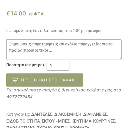
€
14.00
με ΦΠΑ
ύφασμα λευκή δαντέλα τελείωμα σε 2.80 μετρα ύψος
Σημειώσεις
παραγγελίας
ύφασμα
Ποσότητα (σε μέτρα)
λευκή
δαντέλα
ΠΡΟΣΘΉΚΗ ΣΤΟ ΚΑΛΆΘΙ
τελείωμα
Για οποιαδήποτε απορία ή διευκρίνιση καλέστε μας στο
07062204
6972779454
ποσότητα
Κατηγορίες:
ΔΑΝΤΈΛΕΣ
,
ΔΙΑΚΟΣΜΗΣΗ
,
ΔΙΑΦΆΝΕΙΕΣ
,
ΕΙΔΟΣ-ΠΟΙΟΤΗΤΑ
,
ΕΚΡΟΥ - ΜΠΕΖ
,
ΚΕΝΤΗΜΑ
,
ΚΟΥΡΤΊΝΕΣ
,