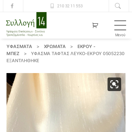
210 32 11 553
Μενού
Συλλογή
14
ΥΦΆΣΜΑΤΑ
>
ΧΡΏΜΑΤΑ
>
ΕΚΡΟΥ -
ΜΠΕΖ
>
ΎΦΑΣΜΑ ΤΑΦΤΆΣ ΛΕΥΚΌ-ΕΚΡΟΎ 05052230
ΕΞΑΝΤΛΗΘΗΚΕ