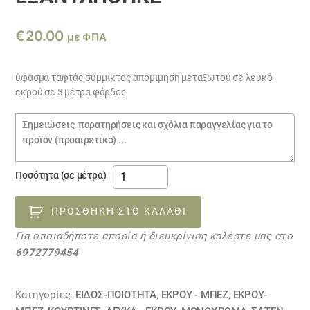
€
20.00
με ΦΠΑ
ύφασμα ταφτάς σύμμικτος απομιμηση μεταξωτού σε λευκό-
εκρού σε 3 μέτρα φάρδος
Σημειώσεις
παραγγελίας
ύφασμα
Ποσότητα (σε μέτρα)
ταφτάς
λευκό-
ΠΡΟΣΘΉΚΗ ΣΤΟ ΚΑΛΆΘΙ
εκρού
Για οποιαδήποτε απορία ή διευκρίνιση καλέστε μας στο
05052230
6972779454
ΕΞΑΝΤΛΗΘΗΚΕ
ποσότητα
Κατηγορίες:
ΕΙΔΟΣ-ΠΟΙΟΤΗΤΑ
,
ΕΚΡΟΥ - ΜΠΕΖ
,
ΕΚΡΟΥ-