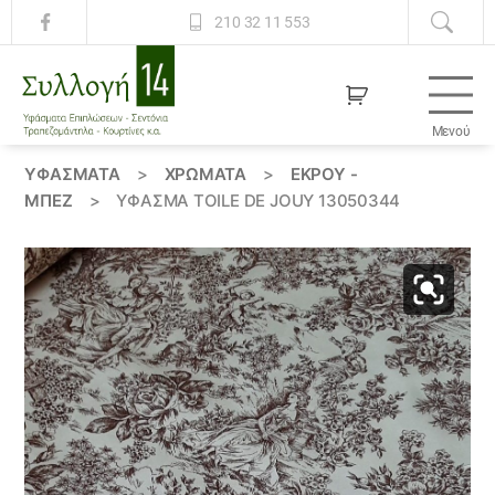
210 32 11 553
Μενού
Συλλογή
14
ΥΦΆΣΜΑΤΑ
>
ΧΡΏΜΑΤΑ
>
ΕΚΡΟΥ -
ΜΠΕΖ
>
ΎΦΑΣΜΑ TOILE DE JOUY 13050344