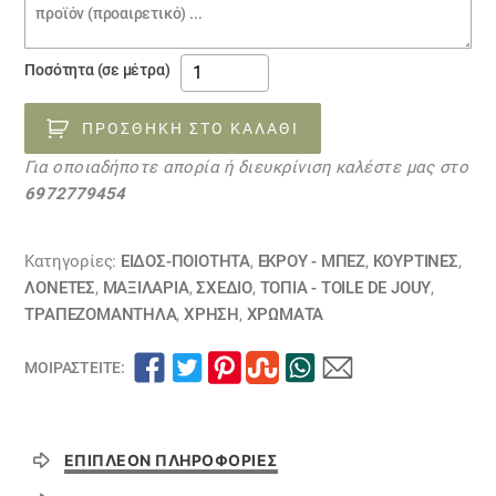
παραγγελίας
ύφασμα
Ποσότητα (σε μέτρα)
toile
de
ΠΡΟΣΘΉΚΗ ΣΤΟ ΚΑΛΆΘΙ
jouy
Για οποιαδήποτε απορία ή διευκρίνιση καλέστε μας στο
13050344
6972779454
ποσότητα
Κατηγορίες:
ΕΙΔΟΣ-ΠΟΙΟΤΗΤΑ
,
ΕΚΡΟΥ - ΜΠΕΖ
,
ΚΟΥΡΤΊΝΕΣ
,
ΛΟΝΈΤΕΣ
,
ΜΑΞΙΛΆΡΙΑ
,
ΣΧΕΔΙΟ
,
ΤΟΠΊΑ - TOILE DE JOUY
,
ΤΡΑΠΕΖΟΜΆΝΤΗΛΑ
,
ΧΡΗΣΗ
,
ΧΡΏΜΑΤΑ
ΜΟΙΡΑΣΤΕΊΤΕ:
ΕΠΙΠΛΈΟΝ ΠΛΗΡΟΦΟΡΊΕΣ