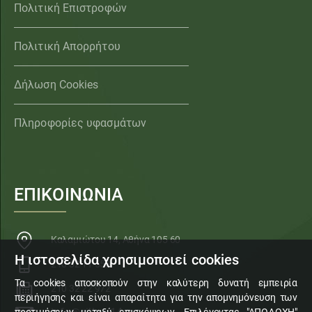
Πολιτική Επιστροφών
Πολιτική Απορρήτου
Δήλωση Cookies
Πληροφορίες υφασμάτων
ΕΠΙΚΟΙΝΩΝΙΑ
Καλαμιώτου 14, Αθήνα 105 60
Η ιστοσελίδα χρησιμοποιεί cookies
210 32 11 553
Τα cookies αποσκοπούν στην καλύτερη δυνατή εμπειρία
210 32 22 972
περιήγησης και είναι απαραίτητα για την απομνημόνευση των
προτιμήσεων μεταξύ επισκέψεων. Επιλέγοντας "ΑΠΟΔΟΧΗ"