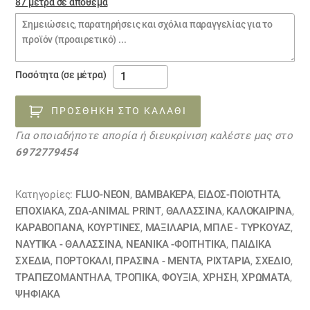
87 μέτρα σε απόθεμα
Σημειώσεις
παραγγελίας
ύφασμα
Ποσότητα (σε μέτρα)
AQUARIUM
19040401
ΠΡΟΣΘΉΚΗ ΣΤΟ ΚΑΛΆΘΙ
ποσότητα
Για οποιαδήποτε απορία ή διευκρίνιση καλέστε μας στο
6972779454
Κατηγορίες:
FLUO-NEON
,
ΒΑΜΒΑΚΕΡΆ
,
ΕΙΔΟΣ-ΠΟΙΟΤΗΤΑ
,
ΕΠΟΧΙΑΚΑ
,
ΖΏΑ-ANIMAL PRINT
,
ΘΑΛΑΣΣΙΝΆ
,
ΚΑΛΟΚΑΙΡΙΝΑ
,
ΚΑΡΑΒΌΠΑΝΑ
,
ΚΟΥΡΤΊΝΕΣ
,
ΜΑΞΙΛΆΡΙΑ
,
ΜΠΛΕ - ΤΥΡΚΟΥΑΖ
,
ΝΑΥΤΙΚΆ - ΘΑΛΑΣΣΙΝΆ
,
ΝΕΑΝΙΚΆ -ΦΟΙΤΗΤΙΚΆ
,
ΠΑΙΔΙΚΆ
ΣΧΈΔΙΑ
,
ΠΟΡΤΟΚΑΛΙ
,
ΠΡΑΣΙΝΑ - ΜΕΝΤΑ
,
ΡΙΧΤΆΡΙΑ
,
ΣΧΕΔΙΟ
,
ΤΡΑΠΕΖΟΜΆΝΤΗΛΑ
,
ΤΡΟΠΙΚΑ
,
ΦΟΥΞΙΑ
,
ΧΡΗΣΗ
,
ΧΡΏΜΑΤΑ
,
ΨΗΦΙΑΚΆ