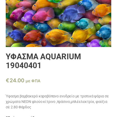
ΎΦΑΣΜΑ AQUARIUM
19040401
€
24.00
με ΦΠΑ
Ύφασμα βαμβακερό καραβόπανο ενυδρείο με τροπικά ψάρια σε
χρώματα ΝΕΟΝ φλούο κίτρινο ,πράσινο,μπλέελεκτρίκ, φούξια
σέ 2.80 Φάρδος