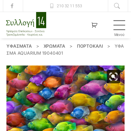
210 32 11 553
Μενού
Συλλογή
14
ΥΦΆΣΜΑΤΑ
>
ΧΡΏΜΑΤΑ
>
ΠΟΡΤΟΚΑΛΙ
>
ΎΦΑ
ΣΜΑ AQUARIUM 19040401