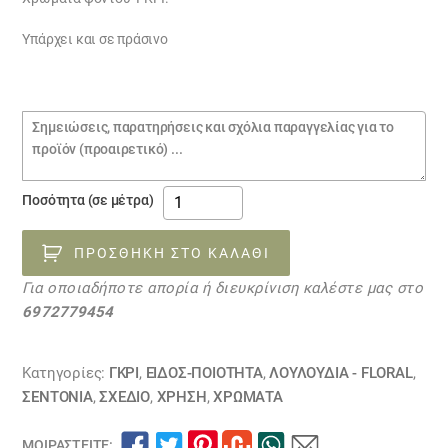
€8.00.
είναι:
€6.00.
Υπάρχει και σε πράσινο
Σημειώσεις
παραγγελίας
βαμβακερό
Ποσότητα (σε μέτρα)
σεντονόπανο
07032324
ΠΡΟΣΘΉΚΗ ΣΤΟ ΚΑΛΆΘΙ
ΕΞΑΝΤΛΗΘΗΚΕ
Για οποιαδήποτε απορία ή διευκρίνιση καλέστε μας στο
ποσότητα
6972779454
Κατηγορίες:
ΓΚΡΙ
,
ΕΙΔΟΣ-ΠΟΙΟΤΗΤΑ
,
ΛΟΥΛΟΎΔΙΑ - FLORAL
,
ΣΕΝΤΌΝΙΑ
,
ΣΧΕΔΙΟ
,
ΧΡΗΣΗ
,
ΧΡΏΜΑΤΑ
ΜΟΙΡΑΣΤΕΊΤΕ: