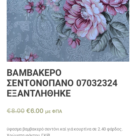
ΒΑΜΒΑΚΕΡΌ
ΣΕΝΤΟΝΌΠΑΝΟ 07032324
ΕΞΑΝΤΛΗΘΗΚΕ
Original
Η
€
8.00
€
6.00
με ΦΠΑ
price
τρέχουσα
was:
τιμή
ύφασμα βαμβακερό σεντόνι καί γιά κουρτίνα σε 2.40 φάρδος.
Χρώματα φόντου ΓΚΡΊ.