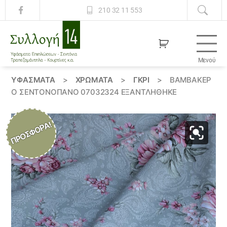
210 32 11 553
Μενού
Συλλογή
14
ΥΦΆΣΜΑΤΑ
>
ΧΡΏΜΑΤΑ
>
ΓΚΡΙ
>
ΒΑΜΒΑΚΕΡ
Ό ΣΕΝΤΟΝΌΠΑΝΟ 07032324 ΕΞΑΝΤΛΗΘΗΚΕ
ΠΡΟΣΦΟΡΆ!