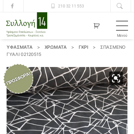
210 32 11 553
Μενού
Συλλογή
14
ΥΦΆΣΜΑΤΑ
>
ΧΡΏΜΑΤΑ
>
ΓΚΡΙ
>
ΣΠΑΣΜΈΝΟ
ΓΥΑΛΊ 02120515
ΠΡΟΣΦΟΡΆ!