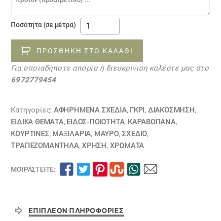
σπασμένο
Ποσότητα (σε μέτρα)
γυαλί
02120515
ΠΡΟΣΘΉΚΗ ΣΤΟ ΚΑΛΆΘΙ
ποσότητα
Για οποιαδήποτε απορία ή διευκρίνιση καλέστε μας στο
6972779454
Κατηγορίες:
ΑΦΗΡΗΜΕΝΑ ΣΧΈΔΙΑ
,
ΓΚΡΙ
,
ΔΙΑΚΟΣΜΗΣΗ
,
ΕΙΔΙΚΆ ΘΈΜΑΤΑ
,
ΕΙΔΟΣ-ΠΟΙΟΤΗΤΑ
,
ΚΑΡΑΒΌΠΑΝΑ
,
ΚΟΥΡΤΊΝΕΣ
,
ΜΑΞΙΛΆΡΙΑ
,
ΜΑΥΡΟ
,
ΣΧΕΔΙΟ
,
ΤΡΑΠΕΖΟΜΆΝΤΗΛΑ
,
ΧΡΗΣΗ
,
ΧΡΏΜΑΤΑ
ΜΟΙΡΑΣΤΕΊΤΕ:
ΕΠΙΠΛΈΟΝ ΠΛΗΡΟΦΟΡΊΕΣ