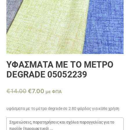
ΥΦΆΣΜΑΤΑ ΜΕ ΤΟ ΜΈΤΡΟ
DEGRADE 05052239
Original
Η
€
14.00
€
7.00
με ΦΠΑ
price
τρέχουσα
was:
τιμή
υφάσματα με το μέτρο degrade σε 2.80 φάρδος για κάθε χρήση
€14.00.
είναι:
Σημειώσεις
€7.00.
παραγγελίας