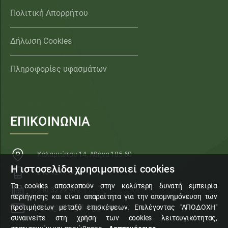
Πολιτική Απορρήτου
Δήλωση Cookies
Πληροφορίες υφασμάτων
ΕΠΙΚΟΙΝΩΝΙΑ
Καλαμιώτου 14, Αθήνα 105 60
Η ιστοσελίδα χρησιμοποιεί cookies
210 32 11 553
Τα cookies αποσκοπούν στην καλύτερη δυνατή εμπειρία
210 32 22 972
περιήγησης και είναι απαραίτητα για την απομνημόνευση των
info@sillogi14.gr
προτιμήσεων μεταξύ επισκέψεων. Επιλέγοντας "ΑΠΟΔΟΧΗ"
συναινείτε στη χρήση των cookies λειτουγικότητας,