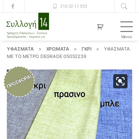
210 32 11 553
Μενού
Συλλογή
14
ΥΦΆΣΜΑΤΑ
>
ΧΡΏΜΑΤΑ
>
ΓΚΡΙ
>
ΥΦΆΣΜΑΤΑ
ΜΕ ΤΟ ΜΈΤΡΟ DEGRADE 05052239
ΠΡΟΣΦΟΡΆ!