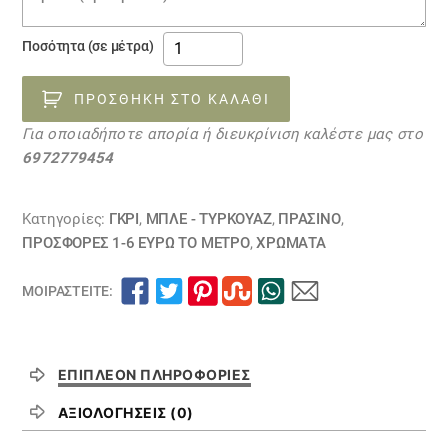
υφάσματα
Ποσότητα (σε μέτρα)
με
το
ΠΡΟΣΘΉΚΗ ΣΤΟ ΚΑΛΆΘΙ
μέτρο
Για οποιαδήποτε απορία ή διευκρίνιση καλέστε μας στο
degrade
6972779454
05052239
ποσότητα
Κατηγορίες:
ΓΚΡΙ
,
ΜΠΛΕ - ΤΥΡΚΟΥΑΖ
,
ΠΡΑΣΙΝΟ
,
ΠΡΟΣΦΟΡΕΣ 1-6 ΕΥΡΩ ΤΟ ΜΕΤΡΟ
,
ΧΡΏΜΑΤΑ
ΜΟΙΡΑΣΤΕΊΤΕ:
ΕΠΙΠΛΈΟΝ ΠΛΗΡΟΦΟΡΊΕΣ
ΑΞΙΟΛΟΓΉΣΕΙΣ (0)