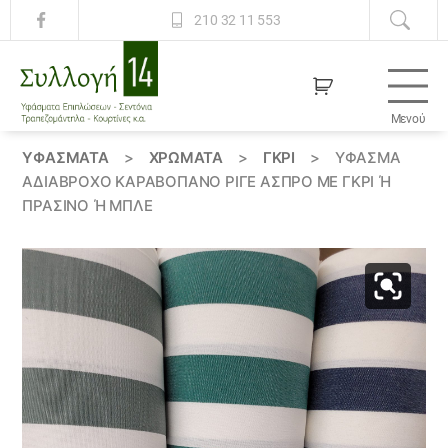
210 32 11 553
Μενού
Συλλογή
14
ΥΦΆΣΜΑΤΑ
>
ΧΡΏΜΑΤΑ
>
ΓΚΡΙ
>
ΎΦΑΣΜΑ
ΑΔΙΆΒΡΟΧΟ ΚΑΡΑΒΌΠΑΝΟ ΡΙΓΈ ΆΣΠΡΟ ΜΕ ΓΚΡΊ Ή Π
ΡΆΣΙΝΟ Ή ΜΠΛΈ