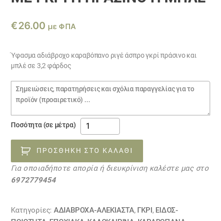
€
26.00
με ΦΠΑ
Ύφασμα αδιάβροχο καραβόπανο ριγέ άσπρο γκρί πράσινο και
μπλέ σε 3,2 φάρδος
Σημειώσεις
παραγγελίας
Ύφασμα
Ποσότητα (σε μέτρα)
αδιάβροχο
καραβόπανο
ΠΡΟΣΘΉΚΗ ΣΤΟ ΚΑΛΆΘΙ
ριγέ
Για οποιαδήποτε απορία ή διευκρίνιση καλέστε μας στο
άσπρο
6972779454
με
γκρί
ή
Κατηγορίες:
ΑΔΙΆΒΡΟΧΑ-ΑΛΈΚΙΑΣΤΑ
,
ΓΚΡΙ
,
ΕΙΔΟΣ-