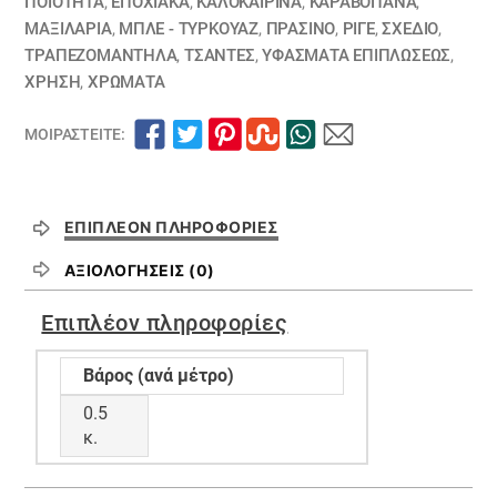
πράσινο
ΠΟΙΟΤΗΤΑ
,
ΕΠΟΧΙΑΚΑ
,
ΚΑΛΟΚΑΙΡΙΝΑ
,
ΚΑΡΑΒΌΠΑΝΑ
,
ΜΑΞΙΛΆΡΙΑ
,
ΜΠΛΕ - ΤΥΡΚΟΥΑΖ
,
ΠΡΑΣΙΝΟ
,
ΡΙΓΈ
,
ΣΧΕΔΙΟ
,
ή
ΤΡΑΠΕΖΟΜΆΝΤΗΛΑ
,
ΤΣΆΝΤΕΣ
,
ΥΦΆΣΜΑΤΑ ΕΠΙΠΛΏΣΕΩΣ
,
μπλέ
ΧΡΗΣΗ
,
ΧΡΏΜΑΤΑ
ποσότητα
ΜΟΙΡΑΣΤΕΊΤΕ:
ΕΠΙΠΛΈΟΝ ΠΛΗΡΟΦΟΡΊΕΣ
ΑΞΙΟΛΟΓΉΣΕΙΣ (0)
Επιπλέον πληροφορίες
Βάρος (ανά μέτρο)
0.5
κ.