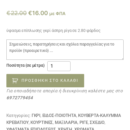
Original
Η
€
22.00
€
16.00
με ΦΠΑ
price
τρέχουσα
was:
τιμή
ύφασμα επίπλωσης γκρί άσπρη ρίγα σε 2.80 φάρδος
€22.00.
είναι:
Σημειώσεις
€16.00.
παραγγελίας
ύφασμα
Ποσότητα (σε μέτρα)
επίπλωσης
γκρί
ΠΡΟΣΘΉΚΗ ΣΤΟ ΚΑΛΆΘΙ
άσπρη
Για οποιαδήποτε απορία ή διευκρίνιση καλέστε μας στο
ρίγα
6972779454
14042334
ποσότητα
Κατηγορίες:
ΓΚΡΙ
,
ΕΙΔΟΣ-ΠΟΙΟΤΗΤΑ
,
ΚΟΥΒΈΡΤΑ-ΚΆΛΥΜΜΑ
ΚΡΕΒΑΤΙΟΎ
,
ΚΟΥΡΤΊΝΕΣ
,
ΜΑΞΙΛΆΡΙΑ
,
ΡΙΓΈ
,
ΣΧΕΔΙΟ
,
ΥΦΆΣΜΑΤΑ ΕΠΙΠΛΏΣΕΩΣ
,
ΧΡΗΣΗ
,
ΧΡΏΜΑΤΑ