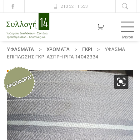
210 32 11 553
Μενού
Συλλογή
14
ΥΦΆΣΜΑΤΑ
>
ΧΡΏΜΑΤΑ
>
ΓΚΡΙ
>
ΎΦΑΣΜΑ
ΕΠΊΠΛΩΣΗΣ ΓΚΡΊ ΆΣΠΡΗ ΡΊΓΑ 14042334
ΠΡΟΣΦΟΡΆ!