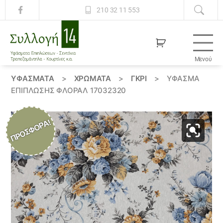
210 32 11 553
Μενού
Συλλογή
14
ΥΦΆΣΜΑΤΑ
>
ΧΡΏΜΑΤΑ
>
ΓΚΡΙ
>
ΎΦΑΣΜΑ
ΕΠΊΠΛΩΣΗΣ ΦΛΟΡΆΛ 17032320
ΠΡΟΣΦΟΡΆ!