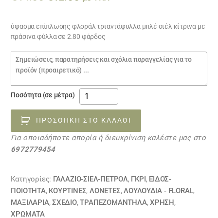
price
τρέχουσα
was:
τιμή
ύφασμα επίπλωσης φλοράλ τριαντάφυλλα μπλέ σιέλ κίτρινα με
πράσινα φύλλα σε 2.80 φάρδος
€14.00.
είναι:
€12.00.
Σημειώσεις
παραγγελίας
ύφασμα
Ποσότητα (σε μέτρα)
επίπλωσης
φλοράλ
ΠΡΟΣΘΉΚΗ ΣΤΟ ΚΑΛΆΘΙ
17032320
Για οποιαδήποτε απορία ή διευκρίνιση καλέστε μας στο
ποσότητα
6972779454
Κατηγορίες:
ΓΑΛΑΖΙΟ-ΣΙΕΛ-ΠΕΤΡΟΛ
,
ΓΚΡΙ
,
ΕΙΔΟΣ-
ΠΟΙΟΤΗΤΑ
,
ΚΟΥΡΤΊΝΕΣ
,
ΛΟΝΈΤΕΣ
,
ΛΟΥΛΟΎΔΙΑ - FLORAL
,
ΜΑΞΙΛΆΡΙΑ
,
ΣΧΕΔΙΟ
,
ΤΡΑΠΕΖΟΜΆΝΤΗΛΑ
,
ΧΡΗΣΗ
,
ΧΡΏΜΑΤΑ