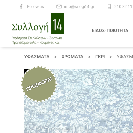
info@sillogi14.gr
210 32 11
Follow us
ΕΙΔΟΣ-ΠΟΙΟΤΗΤΑ
Συλλογή
14
ΥΦΆΣΜΑΤΑ
>
ΧΡΏΜΑΤΑ
>
ΓΚΡΙ
>
ΎΦΑΣΜΑ
ΠΡΟΣΦΟΡΆ!