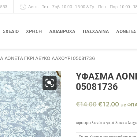
 553
Δευτ. - Τετ. - Σάβ. 10:00 - 15:00 & Τρ. - Πεμ. - Παρ. 10:00 - 1
ΣΧΕΔΙΟ
ΧΡΗΣΗ
ΑΔΙΆΒΡΟΧΑ
ΠΑΣΧΑΛΙΝΑ
ΛΟΝΈΤΕΣ
 ΛΟΝΈΤΑ ΓΚΡΊ ΛΕΥΚΌ ΛΑΧΟΎΡΙ 05081736
ΎΦΑΣΜΑ ΛΟΝΈ
05081736
Original
Η
€
14.00
€
12.00
με ΦΠ
price
τρέχ
was:
τιμή
ύφασμα λονέτα γκρί λευκό λαχο
€14.00.
είναι:
Σημειώσεις