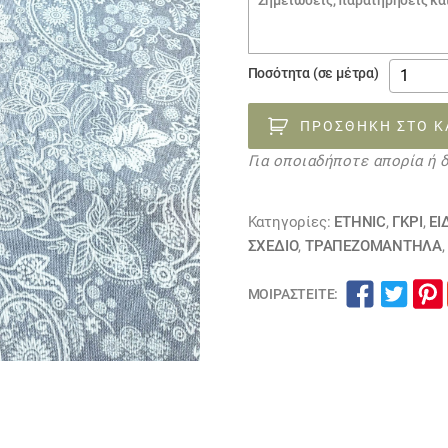
€12.0
παραγγελίας
ύφασμα
Ποσότητα (σε μέτρα)
λονέτα
γκρί
ΠΡΟΣΘΉΚΗ ΣΤΟ Κ
λευκό
Για οποιαδήποτε απορία ή 
λαχούρι
050817
ποσότη
Κατηγορίες:
ETHNIC
,
ΓΚΡΙ
,
ΕΙ
ΣΧΕΔΙΟ
,
ΤΡΑΠΕΖΟΜΆΝΤΗΛΑ
ΜΟΙΡΑΣΤΕΊΤΕ: