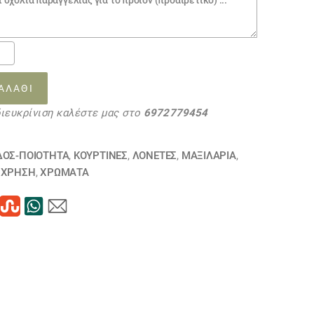
0.
ΑΛΆΘΙ
διευκρίνιση καλέστε μας στο
6972779454
36
τα
ΔΟΣ-ΠΟΙΟΤΗΤΑ
,
ΚΟΥΡΤΊΝΕΣ
,
ΛΟΝΈΤΕΣ
,
ΜΑΞΙΛΆΡΙΑ
,
,
ΧΡΗΣΗ
,
ΧΡΏΜΑΤΑ