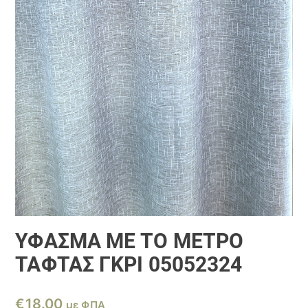
ΎΦΑΣΜΑ ΜΕ ΤΟ ΜΈΤΡΟ
ΤΑΦΤΆΣ ΓΚΡΊ 05052324
€
18.00
με ΦΠΑ