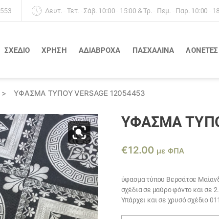
 553
Δευτ. - Τετ. - Σάβ. 10:00 - 15:00 & Τρ. - Πεμ. - Παρ. 10:00 - 1
ΣΧΕΔΙΟ
ΧΡΗΣΗ
ΑΔΙΆΒΡΟΧΑ
ΠΑΣΧΑΛΙΝΑ
ΛΟΝΈΤΕΣ
>
ΎΦΑΣΜΑ ΤΎΠΟΥ VERSAGE 12054453
ΎΦΑΣΜΑ ΤΎΠΟ
€
12.00
με ΦΠΑ
ύφασμα τύπου Βερσάτσε Μαίανδ
σχέδια σε μαύρο φόντο και σε 
Υπάρχει και σε χρυσό σχέδιο 0