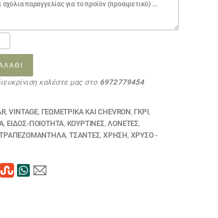
ΑΛΆΘΙ
53
διευκρίνιση καλέστε μας στο
6972779454
τα
AR
,
VINTAGE
,
ΓΕΩΜΕΤΡΙΚΆ ΚΑΙ CHEVRON
,
ΓΚΡΙ
,
Α
,
ΕΙΔΟΣ-ΠΟΙΟΤΗΤΑ
,
ΚΟΥΡΤΊΝΕΣ
,
ΛΟΝΈΤΕΣ
,
ΤΡΑΠΕΖΟΜΆΝΤΗΛΑ
,
ΤΣΆΝΤΕΣ
,
ΧΡΗΣΗ
,
ΧΡΥΣΟ -