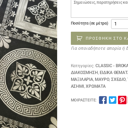
Σημειώσεις
παραγγελίας
ύφασμα
Ποσότητα (σε μέτρα)
τύπου
versage
ΠΡΟΣΘΉΚΗ ΣΤΟ Κ
120544
Για οποιαδήποτε απορία ή 
ποσότη
Κατηγορίες:
CLASSIC - BROK
ΔΙΑΚΟΣΜΗΣΗ
,
ΕΙΔΙΚΆ ΘΈΜΑΤ
ΜΑΞΙΛΆΡΙΑ
,
ΜΑΥΡΟ
,
ΣΧΕΔΙΟ
,
ΑΣΗΜΙ
,
ΧΡΏΜΑΤΑ
ΜΟΙΡΑΣΤΕΊΤΕ: