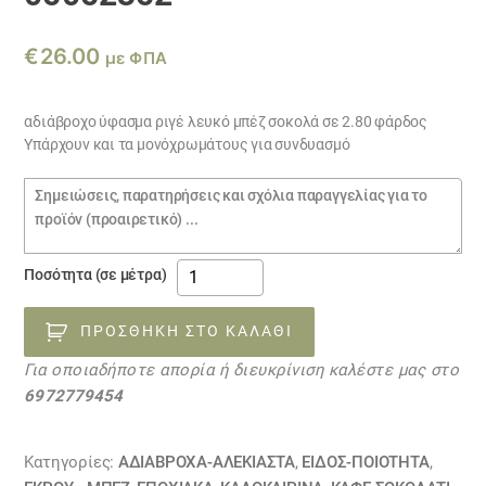
€
26.00
με ΦΠΑ
αδιάβροχο ύφασμα ριγέ λευκό μπέζ σοκολά σε 2.80 φάρδος
Υπάρχουν και τα μονόχρωμάτους για συνδυασμό
Σημειώσεις
παραγγελίας
αδιάβροχο
Ποσότητα (σε μέτρα)
ύφασμα
ριγέ
ΠΡΟΣΘΉΚΗ ΣΤΟ ΚΑΛΆΘΙ
λευκό
Για οποιαδήποτε απορία ή διευκρίνιση καλέστε μας στο
μπέζ
6972779454
σοκολά
05052352
ποσότητα
Κατηγορίες:
ΑΔΙΆΒΡΟΧΑ-ΑΛΈΚΙΑΣΤΑ
,
ΕΙΔΟΣ-ΠΟΙΟΤΗΤΑ
,