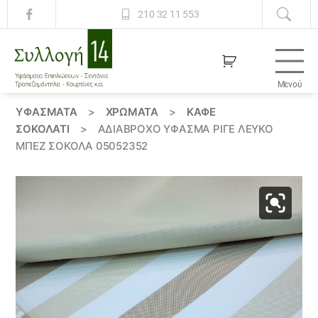
210 32 11 553
Μενού
Συλλογή
14
ΥΦΆΣΜΑΤΑ
>
ΧΡΏΜΑΤΑ
>
ΚΑΦΕ
ΣΟΚΟΛΑΤΙ
>
ΑΔΙΆΒΡΟΧΟ ΎΦΑΣΜΑ ΡΙΓΈ ΛΕΥΚΌ
ΜΠΈΖ ΣΟΚΟΛΆ 05052352