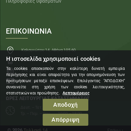
Πληροφορίες υφασμάτων
ΕΠΙΚΟΙΝΩΝΙΑ
Καλαμιώτου 14, Αθήνα 105 60
Η ιστοσελίδα χρησιμοποιεί cookies
210 32 11 553
Τα cookies αποσκοπούν στην καλύτερη δυνατή εμπειρία
210 32 22 972
περιήγησης και είναι απαραίτητα για την απομνημόνευση των
info@sillogi14.gr
προτιμήσεων μεταξύ επισκέψεων. Επιλέγοντας "ΑΠΟΔΟΧΗ"
συναινείτε στη χρήση των cookies λειτουγικότητας,
στατιστικών και προώθησης.
Λεπτομέρειες
ΩΡΕΣ ΛΕΙΤΟΥΡΓΙΑΣ ΚΑΤΑΣΤΗΜΑΤΟΣ
Αποδοχή
Δευτ. – Τετ. – Σάβ.
10:00 – 15:00
Τρ. – Πεμ. – Παρ.
10:00 – 18:00
Απόρριψη
© 2026
Συλλογή 14
Επάνω
↑