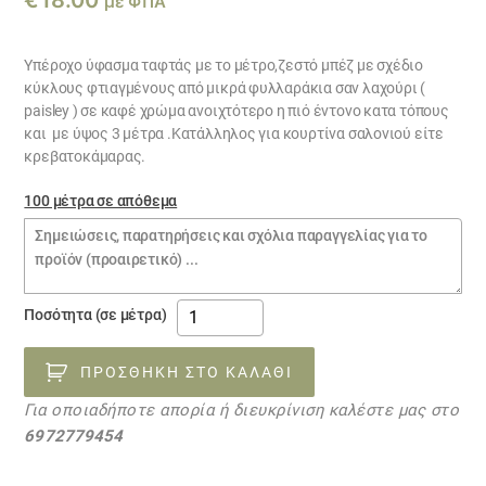
€
18.00
με ΦΠΑ
Υπέροχο ύφασμα ταφτάς με το μέτρο,ζεστό μπέζ με σχέδιο
κύκλους φτιαγμένους από μικρά φυλλαράκια σαν λαχούρι (
paisley ) σε καφέ χρώμα ανοιχτότερο η πιό έντονο κατα τόπους
και με ύψος 3 μέτρα .Κατάλληλος για κουρτίνα σαλονιού είτε
κρεβατοκάμαρας.
100 μέτρα σε απόθεμα
Σημειώσεις
παραγγελίας
Ταφτάς
Ποσότητα (σε μέτρα)
Μπέζ
με
ΠΡΟΣΘΉΚΗ ΣΤΟ ΚΑΛΆΘΙ
Καφέ
Για οποιαδήποτε απορία ή διευκρίνιση καλέστε μας στο
κύκλους
6972779454
12112231
ποσότητα