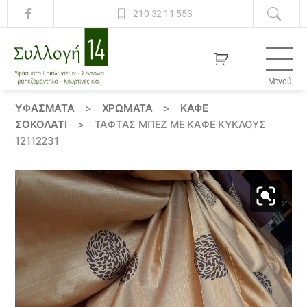
210 32 11 553
Μενού
Συλλογή
14
ΥΦΆΣΜΑΤΑ
>
ΧΡΏΜΑΤΑ
>
ΚΑΦΕ
ΣΟΚΟΛΑΤΙ
>
ΤΑΦΤΆΣ ΜΠΈΖ ΜΕ ΚΑΦΈ ΚΎΚΛΟΥΣ
12112231