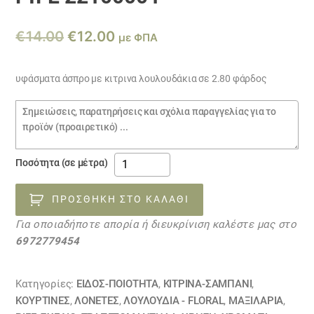
Original
Η
€
14.00
€
12.00
με ΦΠΑ
price
τρέχουσα
was:
τιμή
υφάσματα άσπρο με κιτρινα λουλουδάκια σε 2.80 φάρδος
€14.00.
είναι:
Σημειώσεις
€12.00.
παραγγελίας
υφάσματα
Ποσότητα (σε μέτρα)
άσπρο
με
ΠΡΟΣΘΉΚΗ ΣΤΟ ΚΑΛΆΘΙ
κιτρινα
Για οποιαδήποτε απορία ή διευκρίνιση καλέστε μας στο
λουλουδάκια
6972779454
κ
ριγέ
22100001
Κατηγορίες:
ΕΙΔΟΣ-ΠΟΙΟΤΗΤΑ
,
ΚΙΤΡΙΝΑ-ΣΑΜΠΑΝΙ
,
ποσότητα
ΚΟΥΡΤΊΝΕΣ
,
ΛΟΝΈΤΕΣ
,
ΛΟΥΛΟΎΔΙΑ - FLORAL
,
ΜΑΞΙΛΆΡΙΑ
,