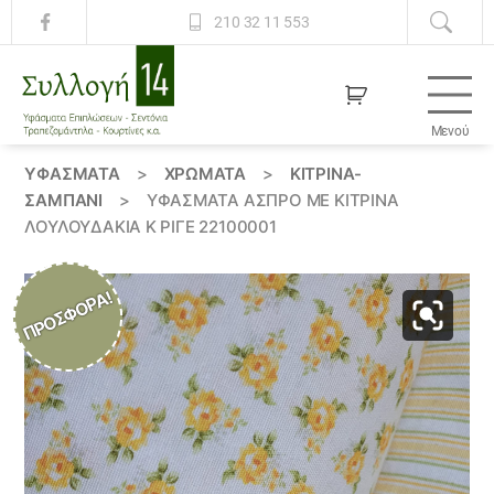
210 32 11 553
Μενού
Συλλογή
14
ΥΦΆΣΜΑΤΑ
>
ΧΡΏΜΑΤΑ
>
ΚΙΤΡΙΝΑ-
ΣΑΜΠΑΝΙ
>
ΥΦΆΣΜΑΤΑ ΆΣΠΡΟ ΜΕ ΚΙΤΡΙΝΑ
ΛΟΥΛΟΥΔΆΚΙΑ Κ ΡΙΓΈ 22100001
ΠΡΟΣΦΟΡΆ!