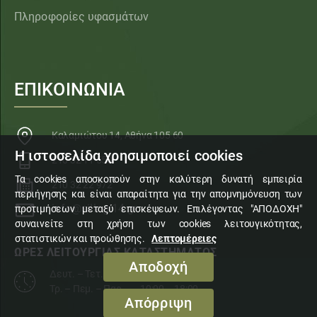
Πληροφορίες υφασμάτων
ΕΠΙΚΟΙΝΩΝΙΑ
Καλαμιώτου 14, Αθήνα 105 60
Η ιστοσελίδα χρησιμοποιεί cookies
210 32 11 553
Τα cookies αποσκοπούν στην καλύτερη δυνατή εμπειρία
210 32 22 972
περιήγησης και είναι απαραίτητα για την απομνημόνευση των
info@sillogi14.gr
προτιμήσεων μεταξύ επισκέψεων. Επιλέγοντας "ΑΠΟΔΟΧΗ"
συναινείτε στη χρήση των cookies λειτουγικότητας,
στατιστικών και προώθησης.
Λεπτομέρειες
ΩΡΕΣ ΛΕΙΤΟΥΡΓΙΑΣ ΚΑΤΑΣΤΗΜΑΤΟΣ
Αποδοχή
Δευτ. – Τετ. – Σάβ.
10:00 – 15:00
Τρ. – Πεμ. – Παρ.
10:00 – 18:00
Απόρριψη