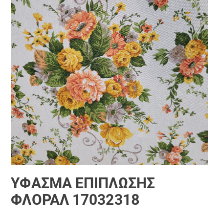
ΎΦΑΣΜΑ ΕΠΊΠΛΩΣΗΣ
ΦΛΟΡΆΛ 17032318