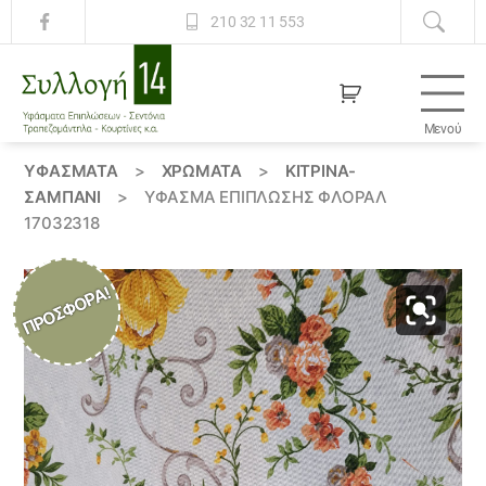
210 32 11 553
Μενού
Συλλογή
14
ΥΦΆΣΜΑΤΑ
>
ΧΡΏΜΑΤΑ
>
ΚΙΤΡΙΝΑ-
ΣΑΜΠΑΝΙ
>
ΎΦΑΣΜΑ ΕΠΊΠΛΩΣΗΣ ΦΛΟΡΆΛ
17032318
ΠΡΟΣΦΟΡΆ!