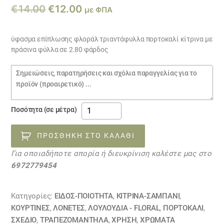
Original
Η
€
14.00
€
12.00
με ΦΠΑ
price
τρέχουσα
was:
τιμή
ύφασμα επίπλωσης φλοράλ τριαντάφυλλα πορτοκαλί κίτρινα με
πράσινα φύλλα σε 2.80 φάρδος
€14.00.
είναι:
€12.00.
Σημειώσεις
παραγγελίας
ύφασμα
Ποσότητα (σε μέτρα)
επίπλωσης
φλοράλ
ΠΡΟΣΘΉΚΗ ΣΤΟ ΚΑΛΆΘΙ
17032318
Για οποιαδήποτε απορία ή διευκρίνιση καλέστε μας στο
ποσότητα
6972779454
Κατηγορίες:
ΕΙΔΟΣ-ΠΟΙΟΤΗΤΑ
,
ΚΙΤΡΙΝΑ-ΣΑΜΠΑΝΙ
,
ΚΟΥΡΤΊΝΕΣ
,
ΛΟΝΈΤΕΣ
,
ΛΟΥΛΟΎΔΙΑ - FLORAL
,
ΠΟΡΤΟΚΑΛΙ
,
ΣΧΕΔΙΟ
,
ΤΡΑΠΕΖΟΜΆΝΤΗΛΑ
,
ΧΡΗΣΗ
,
ΧΡΏΜΑΤΑ