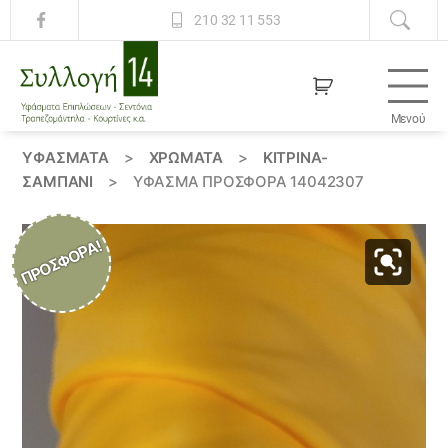
210 32 11 553
Μενού
Συλλογή
14
ΥΦΆΣΜΑΤΑ
>
ΧΡΏΜΑΤΑ
>
ΚΙΤΡΙΝΑ-
ΣΑΜΠΑΝΙ
>
ΎΦΑΣΜΑ ΠΡΟΣΦΟΡΆ 14042307
ΠΡΟΣΦΟΡΆ!