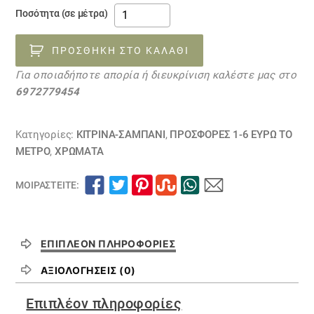
ύφασμα
Ποσότητα (σε μέτρα)
προσφορά
14042307
ΠΡΟΣΘΉΚΗ ΣΤΟ ΚΑΛΆΘΙ
ποσότητα
Για οποιαδήποτε απορία ή διευκρίνιση καλέστε μας στο
6972779454
Κατηγορίες:
ΚΙΤΡΙΝΑ-ΣΑΜΠΑΝΙ
,
ΠΡΟΣΦΟΡΕΣ 1-6 ΕΥΡΩ ΤΟ
ΜΕΤΡΟ
,
ΧΡΏΜΑΤΑ
ΜΟΙΡΑΣΤΕΊΤΕ:
ΕΠΙΠΛΈΟΝ ΠΛΗΡΟΦΟΡΊΕΣ
ΑΞΙΟΛΟΓΉΣΕΙΣ (0)
Επιπλέον πληροφορίες