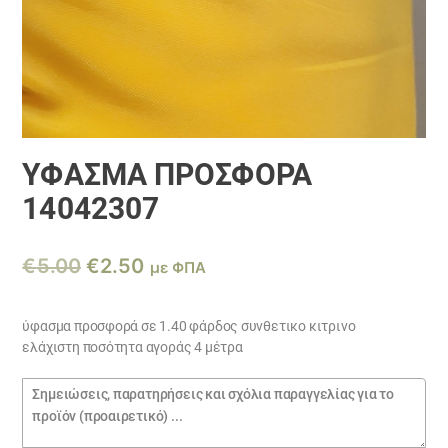
ΎΦΑΣΜΑ ΠΡΟΣΦΟΡΆ
14042307
Original
Η
€
5.00
€
2.50
με ΦΠΑ
price
τρέχουσα
was:
τιμή
ύφασμα προσφορά σε 1.40 φάρδος συνθετικο κιτρινο
ελάχιστη ποσότητα αγοράς 4 μέτρα
€5.00.
είναι:
€2.50.
Σημειώσεις
παραγγελίας