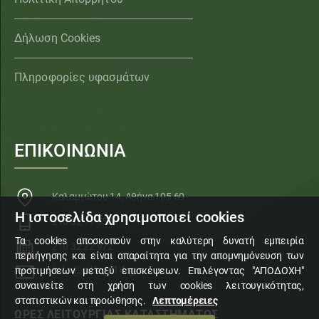
Δήλωση Cookies
Πληροφορίες υφασμάτων
ΕΠΙΚΟΙΝΩΝΙΑ
Καλαμιώτου 14, Αθήνα 105 60
Η ιστοσελίδα χρησιμοποιεί cookies
210 32 11 553
Τα cookies αποσκοπούν στην καλύτερη δυνατή εμπειρία
210 32 22 972
περιήγησης και είναι απαραίτητα για την απομνημόνευση των
info@sillogi14.gr
προτιμήσεων μεταξύ επισκέψεων. Επιλέγοντας "ΑΠΟΔΟΧΗ"
συναινείτε στη χρήση των cookies λειτουγικότητας,
στατιστικών και προώθησης.
Λεπτομέρειες
ΩΡΕΣ ΛΕΙΤΟΥΡΓΙΑΣ ΚΑΤΑΣΤΗΜΑΤΟΣ