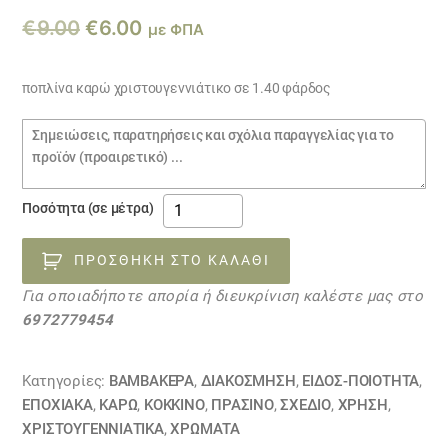
Original
Η
€
9.00
€
6.00
με ΦΠΑ
price
τρέχουσα
was:
τιμή
ποπλίνα καρώ χριστουγεννιάτικο σε 1.40 φάρδος
€9.00.
είναι:
Σημειώσεις
€6.00.
παραγγελίας
ποπλίνα
Ποσότητα (σε μέτρα)
καρώ
χριστουγεννιάτικο
ΠΡΟΣΘΉΚΗ ΣΤΟ ΚΑΛΆΘΙ
12112146
Για οποιαδήποτε απορία ή διευκρίνιση καλέστε μας στο
ποσότητα
6972779454
Κατηγορίες:
ΒΑΜΒΑΚΕΡΆ
,
ΔΙΑΚΟΣΜΗΣΗ
,
ΕΙΔΟΣ-ΠΟΙΟΤΗΤΑ
,
ΕΠΟΧΙΑΚΑ
,
ΚΑΡΏ
,
ΚΟΚΚΙΝΟ
,
ΠΡΑΣΙΝΟ
,
ΣΧΕΔΙΟ
,
ΧΡΗΣΗ
,
ΧΡΙΣΤΟΥΓΕΝΝΙΑΤΙΚΑ
,
ΧΡΏΜΑΤΑ