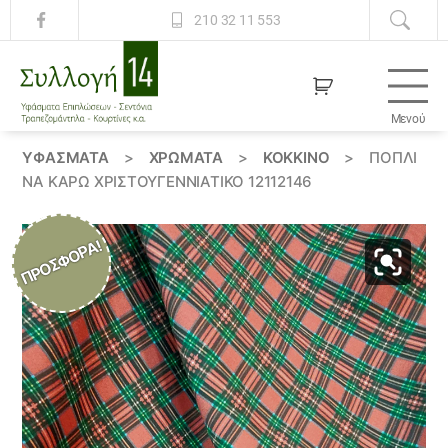
210 32 11 553
Μενού
Συλλογή
14
ΥΦΆΣΜΑΤΑ
>
ΧΡΏΜΑΤΑ
>
ΚΟΚΚΙΝΟ
>
ΠΟΠΛΊ
ΝΑ ΚΑΡΏ ΧΡΙΣΤΟΥΓΕΝΝΙΆΤΙΚΟ 12112146
ΠΡΟΣΦΟΡΆ!