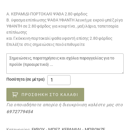
price
τρέχουσα
was:
τιμή
Α. ΚΕΡΑΜΙΔΊ-ΠΟΡΤΟΚΑΛΊ ΨΆΘΑ 2.80 φάρδος
Β. ύφασμα επίπλωσης ΨΑΘΑ ΥΦΑΝΤΗ λευκή με εκρού-μπέζ ρίγα
€18.00.
είναι:
ΥΦΑΝΤΗ σε 2.80 φάρδος για κουρτίνα , μαξιλάρια, ταπετσαρία
€16.00.
επίπλωσης
και Γ.κόκκινη-πορτοκαλί ψαθα υφαντή επίσης 2.80 φάρδος
Επιλέξτε στις σημειώσεις ποιό επιθυμείτε
Σημειώσεις
παραγγελίας
ΨΑΘΑ
Ποσότητα (σε μέτρα)
ΥΦΑΝΤΗ
λευκή
ΠΡΟΣΘΉΚΗ ΣΤΟ ΚΑΛΆΘΙ
με
Για οποιαδήποτε απορία ή διευκρίνιση καλέστε μας στο
εκρού-
6972779454
μπέζ
28100012
ποσότητα
Κατηγορίες:
ΕΚΡΟΥ - ΜΠΕΖ
,
ΚΕΡΑΜΙΔΙ - ΜΠΡΟΝΖΕ
,