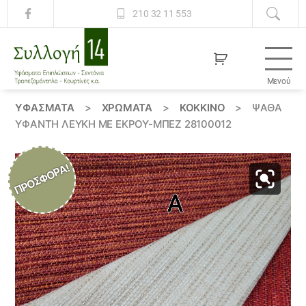
210 32 11 553
Μενού
Συλλογή
14
ΥΦΆΣΜΑΤΑ
>
ΧΡΏΜΑΤΑ
>
ΚΟΚΚΙΝΟ
>
ΨΑΘΑ
ΥΦΑΝΤΗ ΛΕΥΚΉ ΜΕ ΕΚΡΟΎ-ΜΠΈΖ 28100012
ΠΡΟΣΦΟΡΆ!