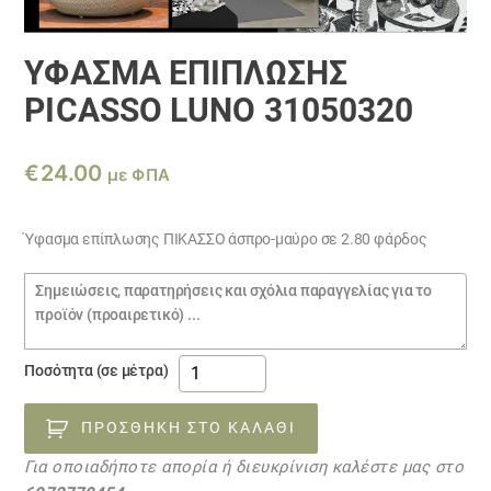
ΎΦΑΣΜΑ ΕΠΙΠΛΩΣΗΣ
PICASSO LUNO 31050320
€
24.00
με ΦΠΑ
Ύφασμα επίπλωσης ΠΙΚΑΣΣΟ άσπρο-μαύρο σε 2.80 φάρδος
Σημειώσεις
παραγγελίας
ΎΦΑΣΜΑ
Ποσότητα (σε μέτρα)
επιπλωσης
PICASSO
ΠΡΟΣΘΉΚΗ ΣΤΟ ΚΑΛΆΘΙ
LUNO
Για οποιαδήποτε απορία ή διευκρίνιση καλέστε μας στο
31050320