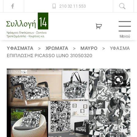
210 32 11 553
Μενού
Συλλογή
14
ΥΦΆΣΜΑΤΑ
>
ΧΡΏΜΑΤΑ
>
ΜΑΥΡΟ
>
ΎΦΑΣΜΑ
ΕΠΙΠΛΩΣΗΣ PICASSO LUNO 31050320