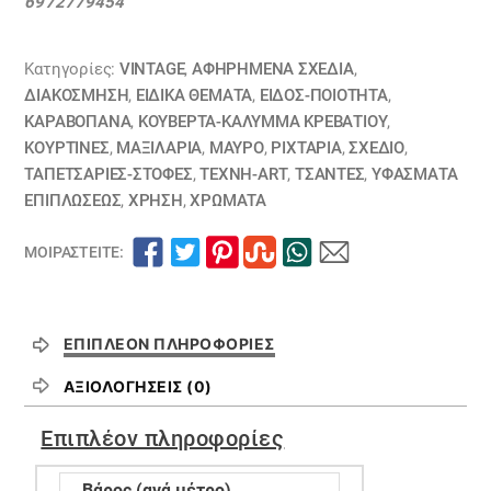
6972779454
ποσότητα
Κατηγορίες:
VINTAGE
,
ΑΦΗΡΗΜΕΝΑ ΣΧΈΔΙΑ
,
ΔΙΑΚΟΣΜΗΣΗ
,
ΕΙΔΙΚΆ ΘΈΜΑΤΑ
,
ΕΙΔΟΣ-ΠΟΙΟΤΗΤΑ
,
ΚΑΡΑΒΌΠΑΝΑ
,
ΚΟΥΒΈΡΤΑ-ΚΆΛΥΜΜΑ ΚΡΕΒΑΤΙΟΎ
,
ΚΟΥΡΤΊΝΕΣ
,
ΜΑΞΙΛΆΡΙΑ
,
ΜΑΥΡΟ
,
ΡΙΧΤΆΡΙΑ
,
ΣΧΕΔΙΟ
,
ΤΑΠΕΤΣΑΡΙΕΣ-ΣΤΟΦΕΣ
,
ΤΈΧΝΗ-ART
,
ΤΣΆΝΤΕΣ
,
ΥΦΆΣΜΑΤΑ
ΕΠΙΠΛΏΣΕΩΣ
,
ΧΡΗΣΗ
,
ΧΡΏΜΑΤΑ
ΜΟΙΡΑΣΤΕΊΤΕ:
ΕΠΙΠΛΈΟΝ ΠΛΗΡΟΦΟΡΊΕΣ
ΑΞΙΟΛΟΓΉΣΕΙΣ (0)
Επιπλέον πληροφορίες
Βάρος (ανά μέτρο)