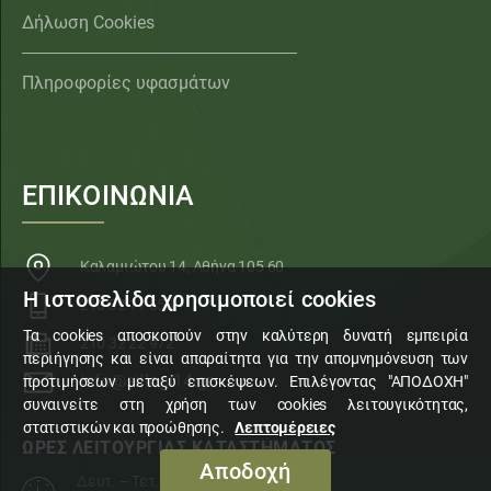
Δήλωση Cookies
Πληροφορίες υφασμάτων
ΕΠΙΚΟΙΝΩΝΙΑ
Καλαμιώτου 14, Αθήνα 105 60
Η ιστοσελίδα χρησιμοποιεί cookies
210 32 11 553
Τα cookies αποσκοπούν στην καλύτερη δυνατή εμπειρία
210 32 22 972
περιήγησης και είναι απαραίτητα για την απομνημόνευση των
info@sillogi14.gr
προτιμήσεων μεταξύ επισκέψεων. Επιλέγοντας "ΑΠΟΔΟΧΗ"
συναινείτε στη χρήση των cookies λειτουγικότητας,
στατιστικών και προώθησης.
Λεπτομέρειες
ΩΡΕΣ ΛΕΙΤΟΥΡΓΙΑΣ ΚΑΤΑΣΤΗΜΑΤΟΣ
Αποδοχή
Δευτ. – Τετ. – Σάβ.
10:00 – 15:00